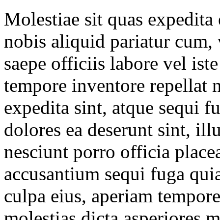
Molestiae sit quas expedita
nobis aliquid pariatur cum,
saepe officiis labore vel ist
tempore inventore repellat n
expedita sint, atque sequi f
dolores ea deserunt sint, il
nesciunt porro officia plac
accusantium sequi fuga quia
culpa eius, aperiam tempore
molestias dicta asperiores 